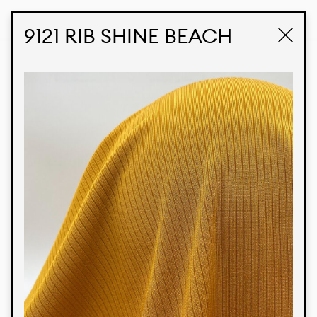
STUDIO LABK
E-COMMERCE
9121 RIB SHINE BEACH
Produtos
Temos orgulho de expressar nossa identidade
brasileira por meio de nossos tecidos e estampas
personalizadas, trabalhando em colaboração
com nossos clientes e dando vida aos seus
conceitos e criações. Nossa extensa linha de
produtos tem opções para diferentes mercados.
Oferecemos também tecidos ecológicos e
tecnológicos que podem ser acabados em
qualquer cor sólida ou impressão digital.
Cores