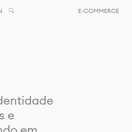
N
E-COMMERCE
identidade
s e
ando em