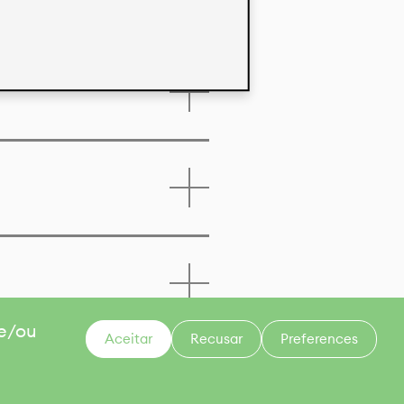
 e/ou
Aceitar
Recusar
Preferences