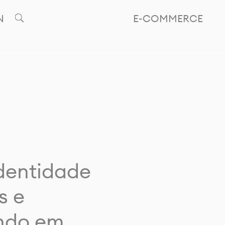
N
E-COMMERCE
identidade
s e
ando em