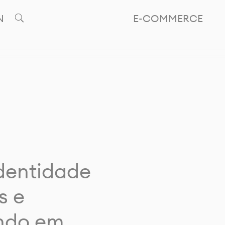
N
E-COMMERCE
identidade
s e
ando em