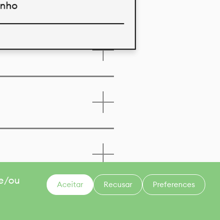
inho
a deste produto
 e/ou
Aceitar
Recusar
Preferences