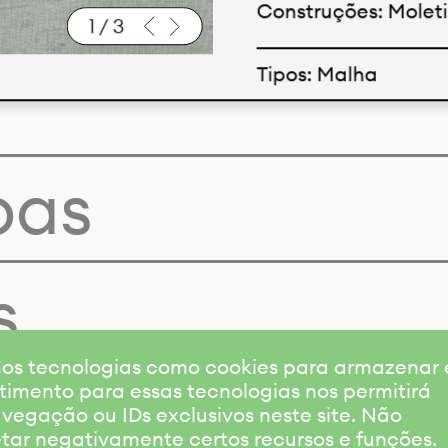
Construções: Molet
1
/
3
Tipos: Malha
Baixar ficha técnic
pas
s
amos tecnologias como cookies para armazenar
timento para essas tecnologias nos permitirá
gação ou IDs exclusivos neste site. Não
etar negativamente certos recursos e funções.