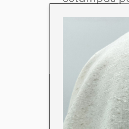
colaboração
aos seus co
linha de pr
mercados. 
ecológicos 
acabados em
digital.