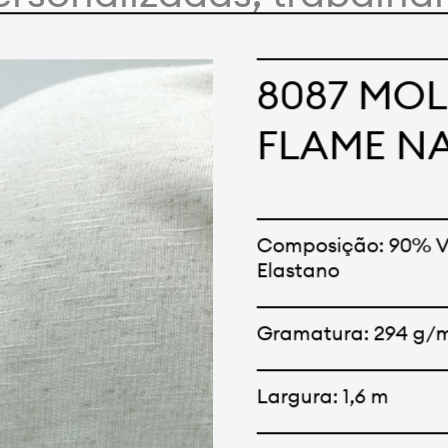
 com nossos clientes e
nceitos e criações. Nos
8087 MO
odutos tem opções para 
FLAME N
Oferecemos também tec
e tecnológicos que pod
Composição: 90% V
Elastano
 qualquer cor sólida o
Gramatura: 294 g/
Largura: 1,6 m