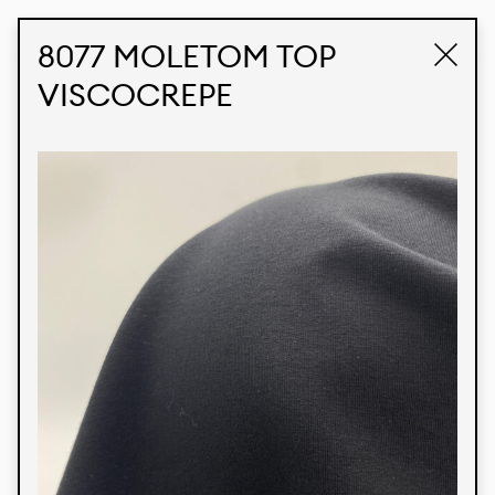
STUDIO LABK
E-COMMERCE
8077 MOLETOM TOP
VISCOCREPE
Produtos
Temos orgulho de expressar nossa identidade
brasileira por meio de nossos tecidos e estampas
personalizadas, trabalhando em colaboração
com nossos clientes e dando vida aos seus
conceitos e criações. Nossa extensa linha de
produtos tem opções para diferentes mercados.
Oferecemos também tecidos ecológicos e
tecnológicos que podem ser acabados em
qualquer cor sólida ou impressão digital.
Cores