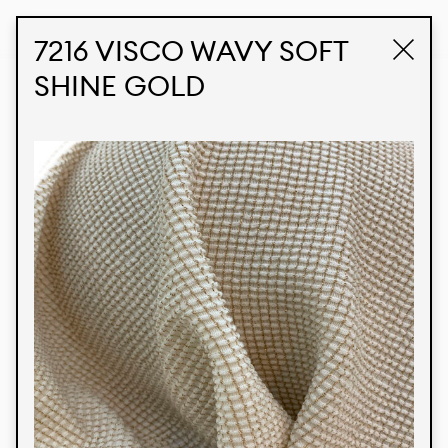
STUDIO LABK
E-COMMERCE
7216 VISCO WAVY SOFT
SHINE GOLD
Produtos
Temos orgulho de expressar nossa identidade
brasileira por meio de nossos tecidos e estampas
personalizadas, trabalhando em colaboração
com nossos clientes e dando vida aos seus
conceitos e criações. Nossa extensa linha de
produtos tem opções para diferentes mercados.
Oferecemos também tecidos ecológicos e
tecnológicos que podem ser acabados em
qualquer cor sólida ou impressão digital.
Cores