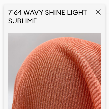
STUDIO LABK
E-COMMERCE
7164 WAVY SHINE LIGHT
SUBLIME
Produtos
Temos orgulho de expressar nossa identidade
brasileira por meio de nossos tecidos e estampas
personalizadas, trabalhando em colaboração
com nossos clientes e dando vida aos seus
conceitos e criações. Nossa extensa linha de
produtos tem opções para diferentes mercados.
Oferecemos também tecidos ecológicos e
tecnológicos que podem ser acabados em
qualquer cor sólida ou impressão digital.
Cores