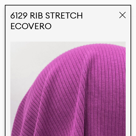
STUDIO LABK
E-COMMERCE
6129 RIB STRETCH
ECOVERO
Produtos
Temos orgulho de expressar nossa identidade
brasileira por meio de nossos tecidos e estampas
personalizadas, trabalhando em colaboração
com nossos clientes e dando vida aos seus
conceitos e criações. Nossa extensa linha de
produtos tem opções para diferentes mercados.
Oferecemos também tecidos ecológicos e
tecnológicos que podem ser acabados em
qualquer cor sólida ou impressão digital.
Cores