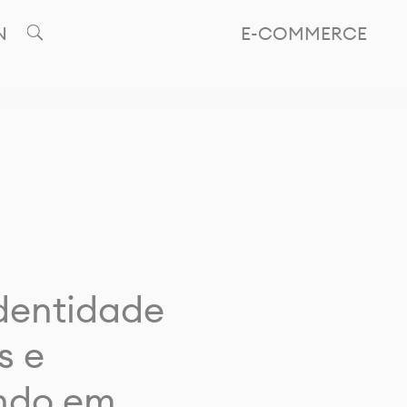
N
E-COMMERCE
identidade
s e
ando em