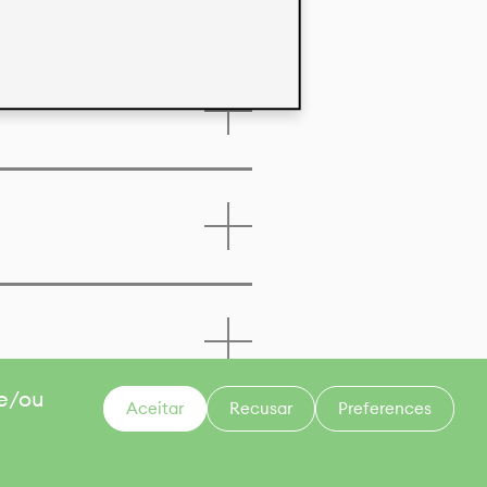
 e/ou
Aceitar
Recusar
Preferences