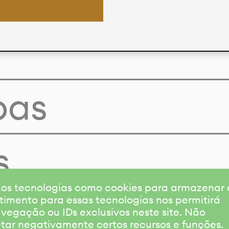
pas
s
amos tecnologias como cookies para armazenar
timento para essas tecnologias nos permitirá
gação ou IDs exclusivos neste site. Não
etar negativamente certos recursos e funções.