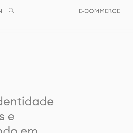
N
E-COMMERCE
identidade
s e
ando em