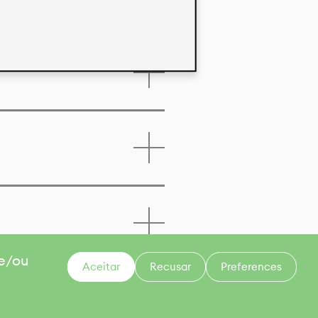
 e/ou
Aceitar
Recusar
Preferences