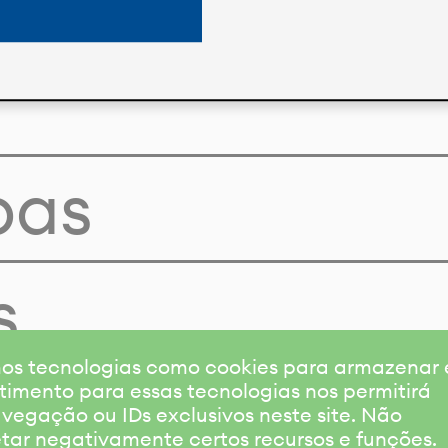
pas
s
amos tecnologias como cookies para armazenar
timento para essas tecnologias nos permitirá
gação ou IDs exclusivos neste site. Não
etar negativamente certos recursos e funções.