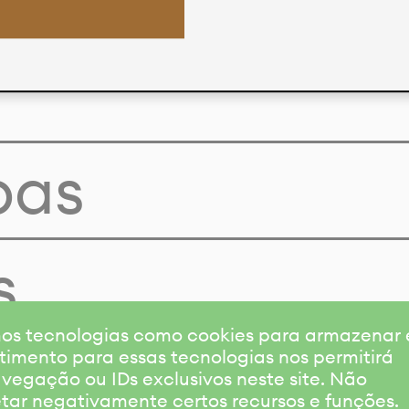
pas
s
amos tecnologias como cookies para armazenar
timento para essas tecnologias nos permitirá
gação ou IDs exclusivos neste site. Não
etar negativamente certos recursos e funções.