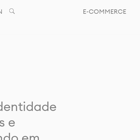
N
E-COMMERCE
identidade
s e
ando em