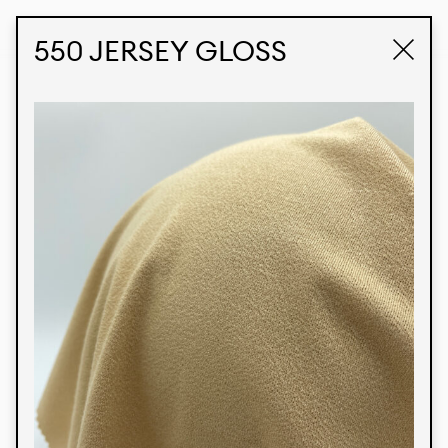
STUDIO LABK
E-COMMERCE
550 JERSEY GLOSS
Produtos
Temos orgulho de expressar nossa identidade
brasileira por meio de nossos tecidos e estampas
personalizadas, trabalhando em colaboração
com nossos clientes e dando vida aos seus
conceitos e criações. Nossa extensa linha de
produtos tem opções para diferentes mercados.
Oferecemos também tecidos ecológicos e
tecnológicos que podem ser acabados em
qualquer cor sólida ou impressão digital.
Cores