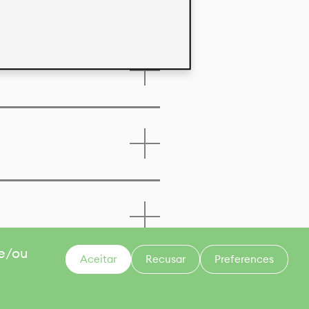
 e/ou
Aceitar
Recusar
Preferences