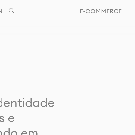
N
E-COMMERCE
identidade
s e
ando em