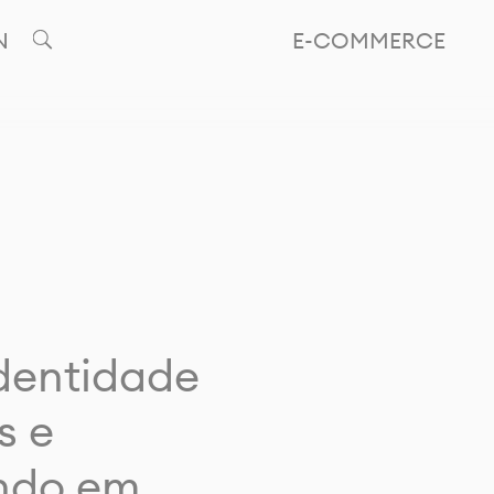
N
E-COMMERCE
identidade
s e
ando em