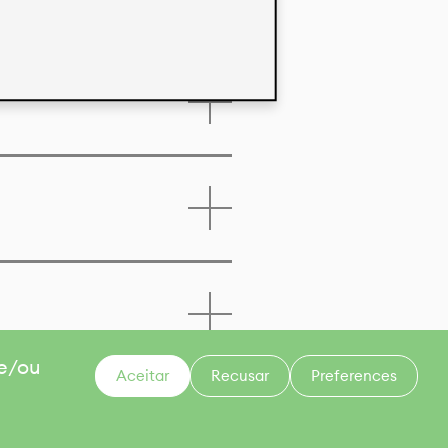
 e/ou
Aceitar
Recusar
Preferences