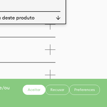
a deste produto
 e/ou
Aceitar
Recusar
Preferences