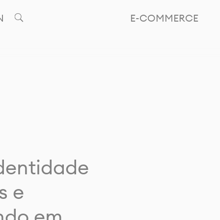
N
E-COMMERCE
identidade
s e
ando em