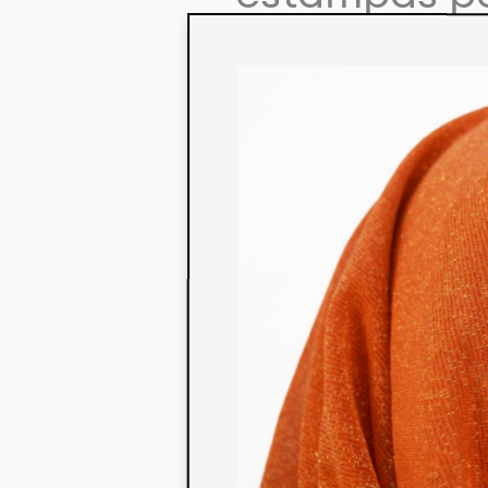
colaboração
aos seus co
linha de pr
mercados. 
ecológicos 
acabados em
digital.