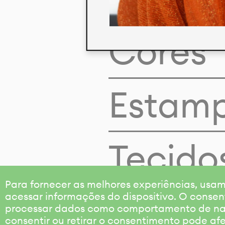
Cores
Estam
Tecido
Para fornecer as melhores experiências, us
acessar informações do dispositivo. O consen
processar dados como comportamento de nave
consentir ou retirar o consentimento pode af