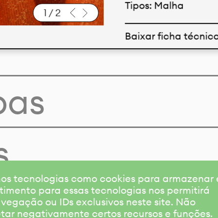
Tipos: Malha
1
/
2
Baixar ficha técnic
pas
s
amos tecnologias como cookies para armazenar
timento para essas tecnologias nos permitirá
gação ou IDs exclusivos neste site. Não
etar negativamente certos recursos e funções.