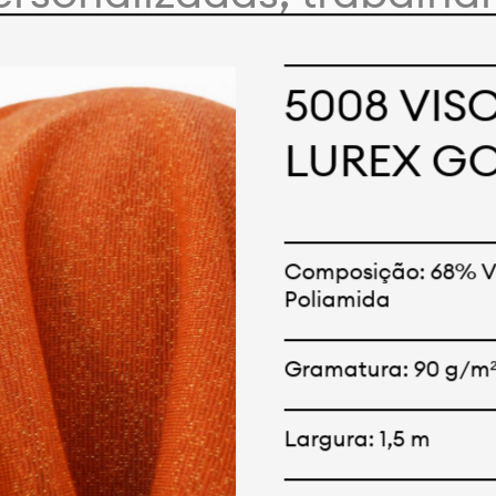
 com nossos clientes e
nceitos e criações. Nos
5008 VIS
odutos tem opções para 
LUREX G
Oferecemos também tec
e tecnológicos que pod
Composição: 68% Vi
Poliamida
 qualquer cor sólida o
Gramatura: 90 g/m
Largura: 1,5 m