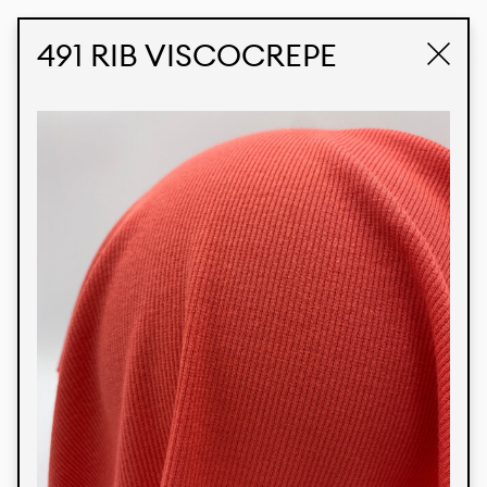
STUDIO LABK
E-COMMERCE
491 RIB VISCOCREPE
Produtos
Temos orgulho de expressar nossa identidade
brasileira por meio de nossos tecidos e estampas
personalizadas, trabalhando em colaboração
com nossos clientes e dando vida aos seus
conceitos e criações. Nossa extensa linha de
produtos tem opções para diferentes mercados.
Oferecemos também tecidos ecológicos e
tecnológicos que podem ser acabados em
qualquer cor sólida ou impressão digital.
Cores