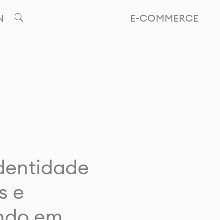
N
E-COMMERCE
identidade
s e
ando em