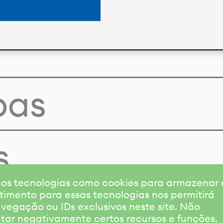
pas
s
amos tecnologias como cookies para armazenar
timento para essas tecnologias nos permitirá
gação ou IDs exclusivos neste site. Não
etar negativamente certos recursos e funções.