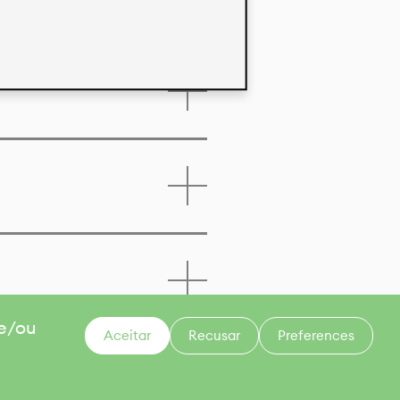
 e/ou
Aceitar
Recusar
Preferences