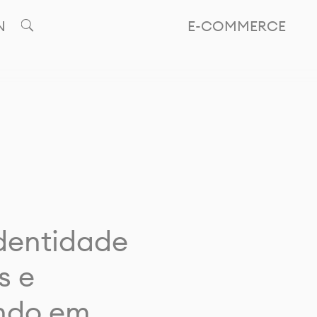
N
E-COMMERCE
identidade
s e
ando em