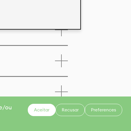
 e/ou
Aceitar
Recusar
Preferences