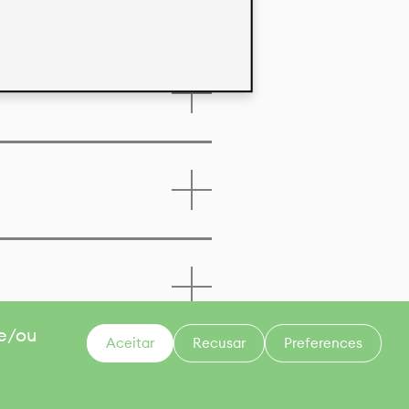
 e/ou
Aceitar
Recusar
Preferences