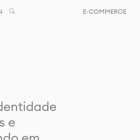
N
E-COMMERCE
identidade
s e
ando em