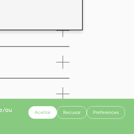
 e/ou
Aceitar
Recusar
Preferences