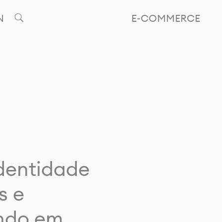
N
E-COMMERCE
identidade
s e
ando em