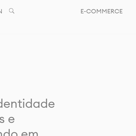
N
E-COMMERCE
identidade
s e
ando em