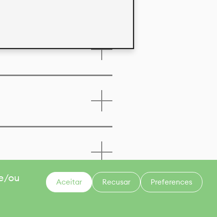
 e/ou
Aceitar
Recusar
Preferences