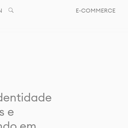
N
E-COMMERCE
identidade
s e
ando em