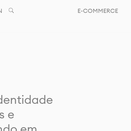
N
E-COMMERCE
identidade
s e
ando em