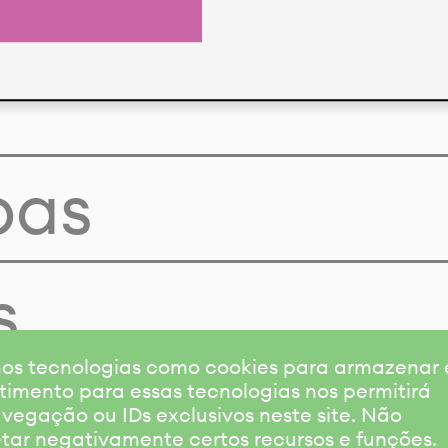
pas
s
amos tecnologias como cookies para armazenar
timento para essas tecnologias nos permitirá
gação ou IDs exclusivos neste site. Não
etar negativamente certos recursos e funções.