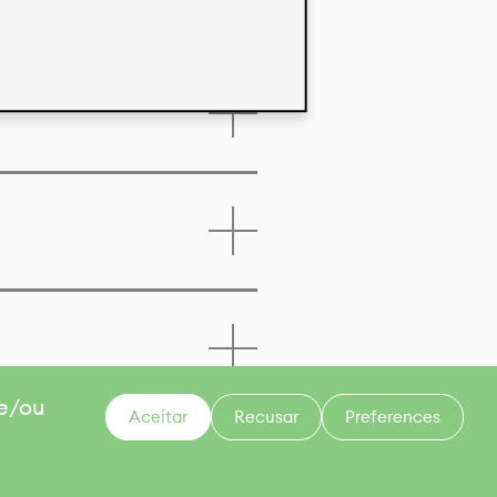
 e/ou
Aceitar
Recusar
Preferences