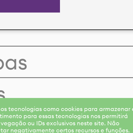
pas
s
amos tecnologias como cookies para armazenar
timento para essas tecnologias nos permitirá
gação ou IDs exclusivos neste site. Não
etar negativamente certos recursos e funções.