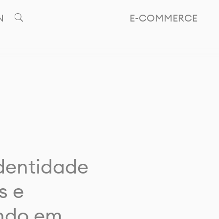
N
E-COMMERCE
identidade
s e
ando em