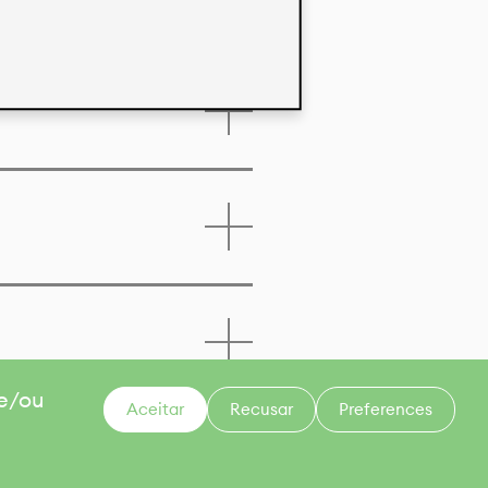
 e/ou
Aceitar
Recusar
Preferences