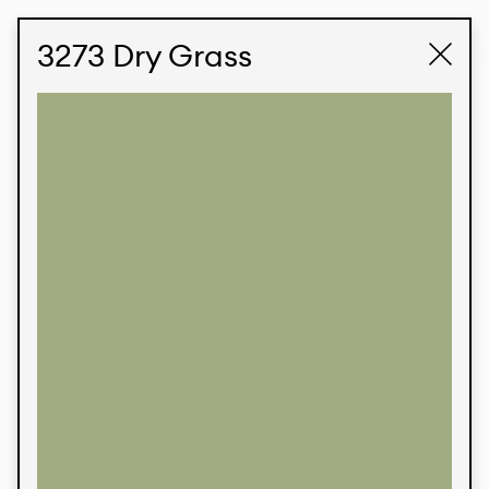
STUDIO LABK
E-COMMERCE
3273 Dry Grass
Produtos
Temos orgulho de expressar nossa identidade
brasileira por meio de nossos tecidos e estampas
personalizadas, trabalhando em colaboração
com nossos clientes e dando vida aos seus
conceitos e criações. Nossa extensa linha de
produtos tem opções para diferentes mercados.
Oferecemos também tecidos ecológicos e
tecnológicos que podem ser acabados em
qualquer cor sólida ou impressão digital.
Cores