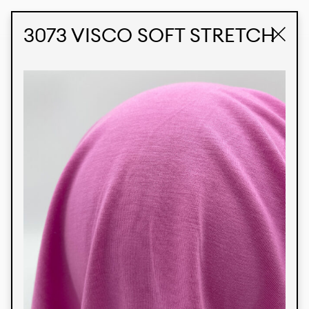
STUDIO LABK
E-COMMERCE
3073 VISCO SOFT STRETCH
Produtos
Temos orgulho de expressar nossa identidade
brasileira por meio de nossos tecidos e estampas
personalizadas, trabalhando em colaboração
com nossos clientes e dando vida aos seus
conceitos e criações. Nossa extensa linha de
produtos tem opções para diferentes mercados.
Oferecemos também tecidos ecológicos e
tecnológicos que podem ser acabados em
qualquer cor sólida ou impressão digital.
Cores