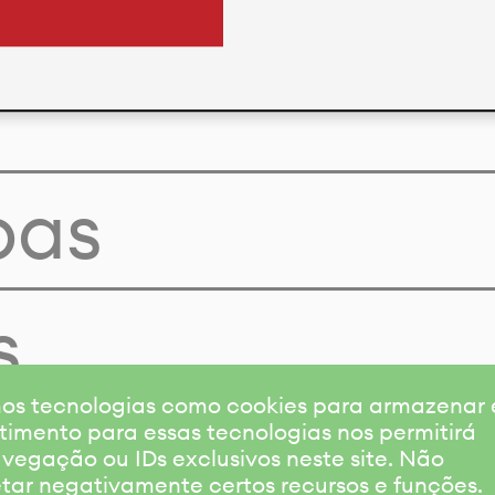
pas
s
amos tecnologias como cookies para armazenar
timento para essas tecnologias nos permitirá
gação ou IDs exclusivos neste site. Não
etar negativamente certos recursos e funções.