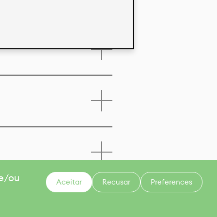
 e/ou
Aceitar
Recusar
Preferences