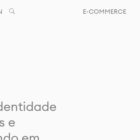
N
E-COMMERCE
identidade
s e
ando em