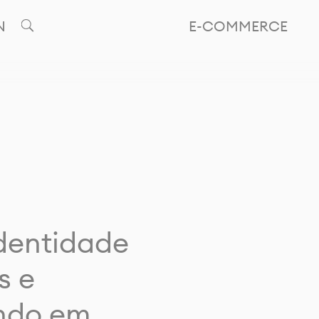
N
E-COMMERCE
identidade
s e
ando em