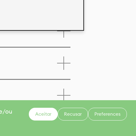
 e/ou
Aceitar
Recusar
Preferences