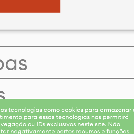
pas
s
amos tecnologias como cookies para armazenar
timento para essas tecnologias nos permitirá
gação ou IDs exclusivos neste site. Não
etar negativamente certos recursos e funções.