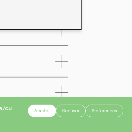
 e/ou
Aceitar
Recusar
Preferences