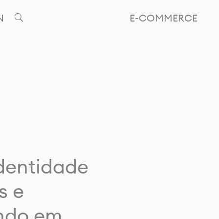
N
E-COMMERCE
identidade
s e
ando em