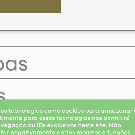
pas
s
amos tecnologias como cookies para armazenar
timento para essas tecnologias nos permitirá
gação ou IDs exclusivos neste site. Não
etar negativamente certos recursos e funções.