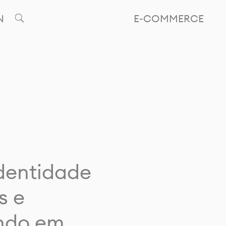
N
E-COMMERCE
identidade
s e
ando em