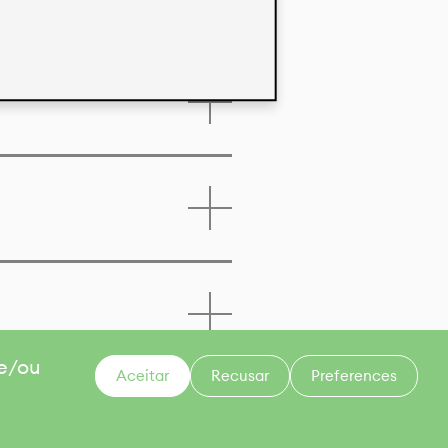
 e/ou
Aceitar
Recusar
Preferences