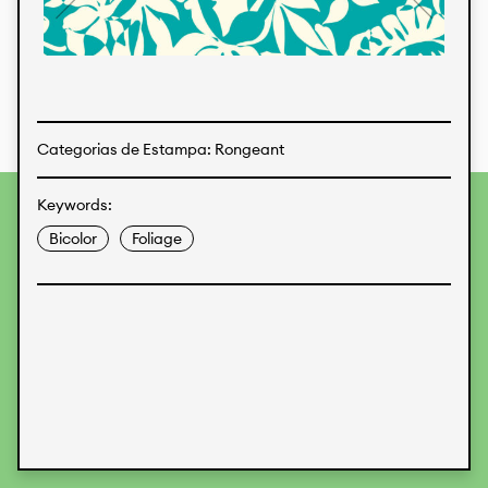
Estampas
Tecidos
Categorias de Estampa: Rongeant
Keywords:
Para fornecer as melhores experiências, usamos
tecnologias como cookies para armazenar e/ou acessar
Bicolor
Foliage
informações do dispositivo. O consentimento para essas
tecnologias nos permitirá processar dados como
comportamento de navegação ou IDs exclusivos neste site.
Não consentir ou retirar o consentimento pode afetar
negativamente certos recursos e funções.
Aceitar
Recusar
Preferences
Proteção de Dados
Informações legais
KALIMO
CONTATO