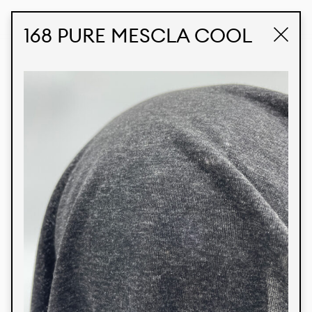
STUDIO LABK
E-COMMERCE
168 PURE MESCLA COOL
Produtos
Temos orgulho de expressar nossa identidade
brasileira por meio de nossos tecidos e estampas
personalizadas, trabalhando em colaboração
com nossos clientes e dando vida aos seus
conceitos e criações. Nossa extensa linha de
produtos tem opções para diferentes mercados.
Oferecemos também tecidos ecológicos e
tecnológicos que podem ser acabados em
qualquer cor sólida ou impressão digital.
Cores