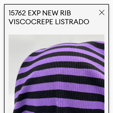
STUDIO LABK
E-COMMERCE
15762 EXP NEW RIB
VISCOCREPE LISTRADO
Produtos
Temos orgulho de expressar nossa identidade
brasileira por meio de nossos tecidos e estampas
personalizadas, trabalhando em colaboração
com nossos clientes e dando vida aos seus
conceitos e criações. Nossa extensa linha de
produtos tem opções para diferentes mercados.
Oferecemos também tecidos ecológicos e
tecnológicos que podem ser acabados em
qualquer cor sólida ou impressão digital.
Cores