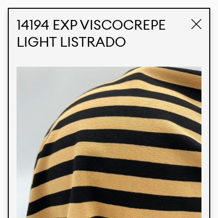
STUDIO LABK
E-COMMERCE
14194 EXP VISCOCREPE
LIGHT LISTRADO
Produtos
Temos orgulho de expressar nossa identidade
brasileira por meio de nossos tecidos e estampas
personalizadas, trabalhando em colaboração
com nossos clientes e dando vida aos seus
conceitos e criações. Nossa extensa linha de
produtos tem opções para diferentes mercados.
Oferecemos também tecidos ecológicos e
tecnológicos que podem ser acabados em
qualquer cor sólida ou impressão digital.
Cores