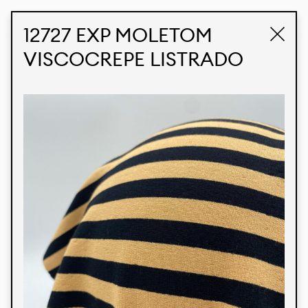
STUDIO LABK
E-COMMERCE
12727 EXP MOLETOM
VISCOCREPE LISTRADO
Produtos
Temos orgulho de expressar nossa identidade
brasileira por meio de nossos tecidos e estampas
personalizadas, trabalhando em colaboração
com nossos clientes e dando vida aos seus
conceitos e criações. Nossa extensa linha de
produtos tem opções para diferentes mercados.
Oferecemos também tecidos ecológicos e
tecnológicos que podem ser acabados em
qualquer cor sólida ou impressão digital.
Cores