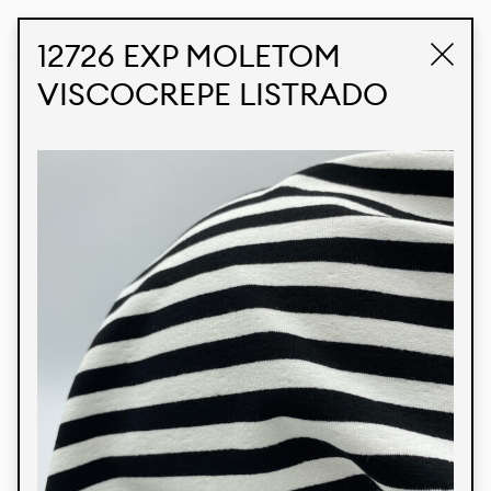
STUDIO LABK
E-COMMERCE
12726 EXP MOLETOM
VISCOCREPE LISTRADO
Produtos
Temos orgulho de expressar nossa identidade
brasileira por meio de nossos tecidos e estampas
personalizadas, trabalhando em colaboração
com nossos clientes e dando vida aos seus
conceitos e criações. Nossa extensa linha de
produtos tem opções para diferentes mercados.
Oferecemos também tecidos ecológicos e
tecnológicos que podem ser acabados em
qualquer cor sólida ou impressão digital.
Cores