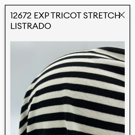
STUDIO LABK
E-COMMERCE
12672 EXP TRICOT STRETCH
LISTRADO
Produtos
Temos orgulho de expressar nossa identidade
brasileira por meio de nossos tecidos e estampas
personalizadas, trabalhando em colaboração
com nossos clientes e dando vida aos seus
conceitos e criações. Nossa extensa linha de
produtos tem opções para diferentes mercados.
Oferecemos também tecidos ecológicos e
tecnológicos que podem ser acabados em
qualquer cor sólida ou impressão digital.
Cores