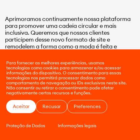
Aprimoramos continuamente nossa plataforma
para promover uma cadeia circular e mais
inclusiva. Queremos que nossos clientes
participem desse novo formato de site e
remodelem a forma como a moda é feita e
experimentada.
Para fornecer as melhores experiências, usamos
tecnologias como cookies para armazenar e/ou acessar
informações do dispositivo. O consentimento para essas
tecnologias nos permitirá processar dados como
comportamento de navegação ou IDs exclusivos neste site.
Não consentir ou retirar o consentimento pode afetar
negativamente certos recursos e funções.
Aceitar
Recusar
Preferences
Proteção de Dados
Informações legais
CONTATO
E-COMMERCE