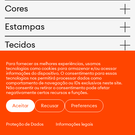
Cores
Estampas
Tecidos
Para fornecer as melhores experiências, usamos
tecnologias como cookies para armazenar e/ou acessar
informações do dispositivo. O consentimento para essas
tecnologias nos permitirá processar dados como
comportamento de navegação ou IDs exclusivos neste site.
Não consentir ou retirar o consentimento pode afetar
VEJA TODOS OS PRODUTOS
negativamente certos recursos e funções.
Aceitar
Recusar
Preferences
Proteção de Dados
Informações legais
CONTATO
E-COMMERCE