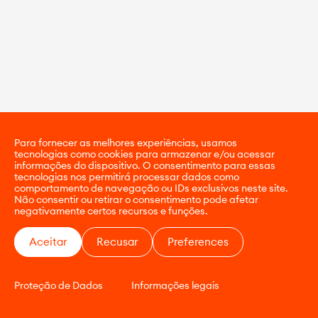
Para fornecer as melhores experiências, usamos
tecnologias como cookies para armazenar e/ou acessar
informações do dispositivo. O consentimento para essas
tecnologias nos permitirá processar dados como
comportamento de navegação ou IDs exclusivos neste site.
Não consentir ou retirar o consentimento pode afetar
negativamente certos recursos e funções.
Aceitar
Recusar
Preferences
Proteção de Dados
Informações legais
CONTATO
E-COMMERCE