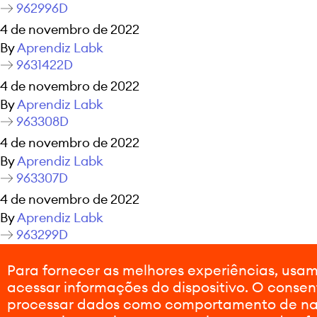
962996D
4 de novembro de 2022
By
Aprendiz Labk
9631422D
4 de novembro de 2022
By
Aprendiz Labk
963308D
4 de novembro de 2022
By
Aprendiz Labk
963307D
4 de novembro de 2022
By
Aprendiz Labk
963299D
4 de novembro de 2022
Para fornecer as melhores experiências, us
By
Aprendiz Labk
acessar informações do dispositivo. O consen
Navegação por posts
Publicações mais antigas
processar dados como comportamento de nave
Publicações mais novas