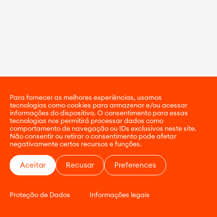
Para fornecer as melhores experiências, usamos
tecnologias como cookies para armazenar e/ou acessar
informações do dispositivo. O consentimento para essas
tecnologias nos permitirá processar dados como
comportamento de navegação ou IDs exclusivos neste site.
Não consentir ou retirar o consentimento pode afetar
negativamente certos recursos e funções.
Aceitar
Recusar
Preferences
Proteção de Dados
Informações legais