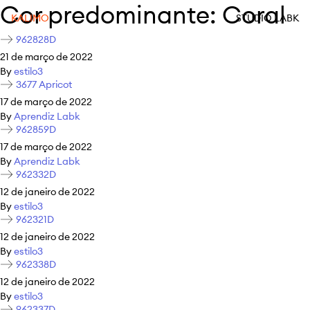
Cor predominante:
Coral
KALIMO
STUDIO LABK
962828D
21 de março de 2022
By
estilo3
3677 Apricot
17 de março de 2022
By
Aprendiz Labk
962859D
17 de março de 2022
By
Aprendiz Labk
962332D
12 de janeiro de 2022
By
estilo3
962321D
12 de janeiro de 2022
By
estilo3
962338D
12 de janeiro de 2022
By
estilo3
962337D