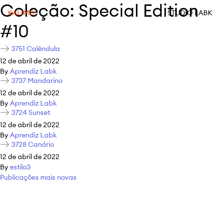
Coleção:
Special Edition
KALIMO
STUDIO LABK
#10
3751 Calêndula
12 de abril de 2022
By
Aprendiz Labk
3737 Mandarino
12 de abril de 2022
By
Aprendiz Labk
3724 Sunset
12 de abril de 2022
By
Aprendiz Labk
3728 Canário
12 de abril de 2022
By
estilo3
Navegação por posts
Publicações mais novas