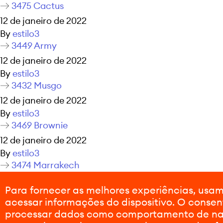
3475 Cactus
12 de janeiro de 2022
By
estilo3
3449 Army
12 de janeiro de 2022
By
estilo3
3432 Musgo
12 de janeiro de 2022
By
estilo3
3469 Brownie
12 de janeiro de 2022
By
estilo3
3474 Marrakech
7 de dezembro de 2021
Para fornecer as melhores experiências, us
By
estilo3
acessar informações do dispositivo. O consen
Navegação por posts
Publicações mais antigas
processar dados como comportamento de nave
Publicações mais novas