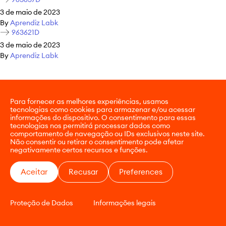
3 de maio de 2023
By
Aprendiz Labk
963621D
3 de maio de 2023
By
Aprendiz Labk
Para fornecer as melhores experiências, usamos
tecnologias como cookies para armazenar e/ou acessar
informações do dispositivo. O consentimento para essas
tecnologias nos permitirá processar dados como
comportamento de navegação ou IDs exclusivos neste site.
Não consentir ou retirar o consentimento pode afetar
negativamente certos recursos e funções.
Aceitar
Recusar
Preferences
Proteção de Dados
Informações legais
CONTATO
E-COMMERCE